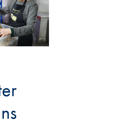
ter
ans