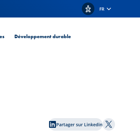
FR
Afficher les options d'acc
es
Développement durable
Partager sur Linkedin
Partager sur 