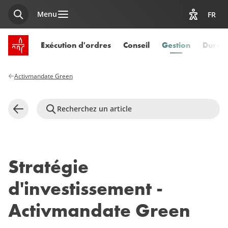
Menu
FR
Recherche
Afficher l
Accueil SPUERKEESS
Page cou
Exécution d'ordres
Conseil
Gestion
Durabi
Activmandate Green
Recherchez un article
Retour
Stratégie
d'investissement -
Activmandate Green