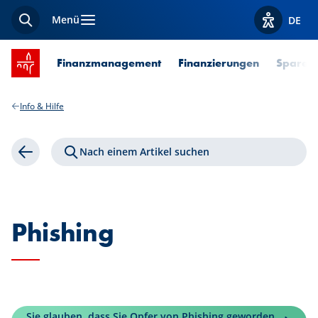
Menü
DE
Suche
Optionen z
Startseite SPUERKEESS
Finanzmanagement
Finanzierungen
Sparen 
Info & Hilfe
Nach einem Artikel suchen
Zurück
Phishing
Sie glauben, dass Sie Opfer von Phishing geworden