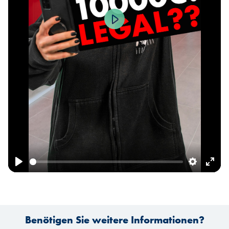
Play
Play
Settings
Ente
fulls
Benötigen Sie weitere Informationen?