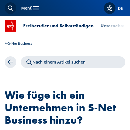
Menü
DE
Suche
Optionen z
Startseite SPUERKEESS
Freiberufler und Selbstständigen
Unternehmen
S-Net Business
Nach einem Artikel suchen
Zurück
Wie füge ich ein
Unternehmen in S-Net
Business hinzu?