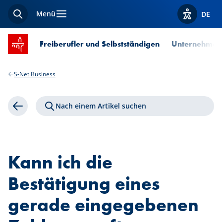
Menü
DE
Suche
Optionen z
Startseite SPUERKEESS
Freiberufler und Selbstständigen
Unternehmen
S-Net Business
Nach einem Artikel suchen
Zurück
Kann ich die
Bestätigung eines
gerade eingegebenen