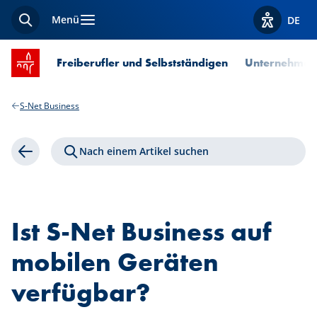
Menü
DE
Suche
Optionen z
Startseite SPUERKEESS
Freiberufler und Selbstständigen
Unternehmen
S-Net Business
Nach einem Artikel suchen
Zurück
Ist S-Net Business auf
mobilen Geräten
verfügbar?