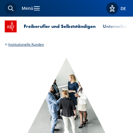
Menü
DE
Suche
Optionen z
Startseite SPUERKEESS
Freiberufler und Selbstständigen
Unternehmen
Institutionelle Kunden