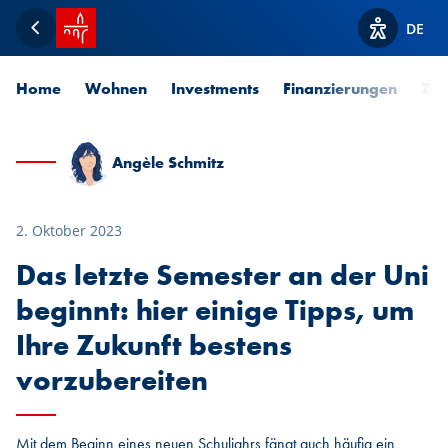
Startseite SPUERKEESS
DE
Zurück
Optionen z
Home
Wohnen
Investments
Finanzierungen
Zah
Angèle Schmitz
2. Oktober 2023
Das letzte Semester an der Uni
beginnt: hier einige Tipps, um
Ihre Zukunft bestens
vorzubereiten
Mit dem Beginn eines neuen Schuljahrs fängt auch häufig ein