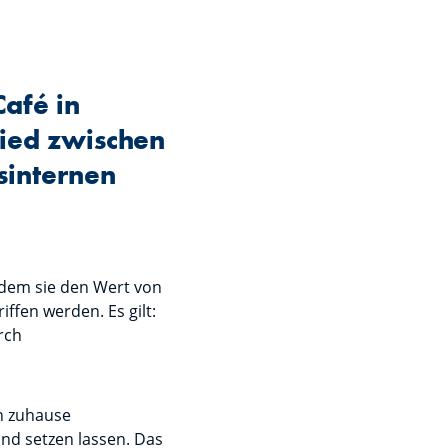
Café in
ied zwischen
internen
ndem sie den Wert von
ffen werden. Es gilt:
rch
n zuhause
and setzen lassen. Das