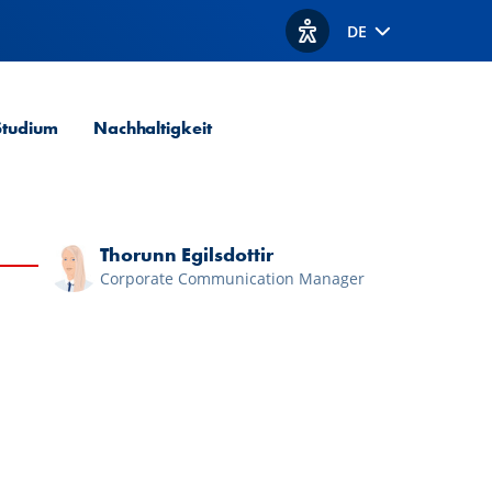
DE
Optionen zur Barrierefre
Studium
Nachhaltigkeit
Thorunn Egilsdottir
Corporate Communication Manager