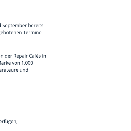
nd September bereits
angebotenen Termine
n der Repair Cafés in
Marke von 1.000
arateure und
erfügen,