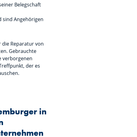
seiner Belegschaft
d sind Angehörigen
 die Reparatur von
ten. Gebrauchte
ie verborgenen
reffpunkt, der es
auschen.
xemburger in
n
Unternehmen