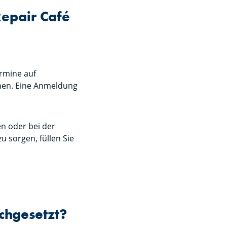
epair Café
rmine auf
hen. Eine Anmeldung
en oder bei der
 sorgen, füllen Sie
rchgesetzt?