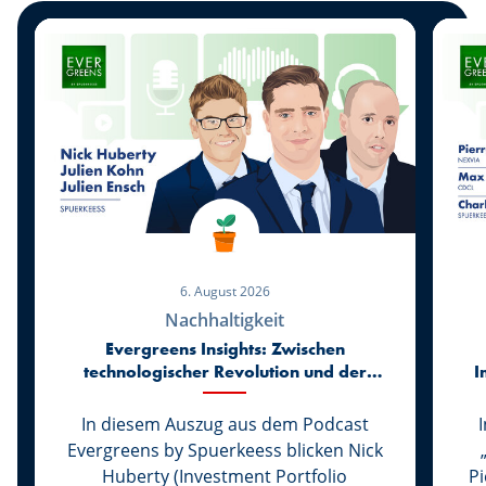
6. August 2026
Nachhaltigkeit
Evergreens Insights: Zwischen
technologischer Revolution und der
I
Rückkehr zur Realität der Märkte
In diesem Auszug aus dem Podcast
Evergreens by Spuerkeess blicken Nick
Huberty (Investment Portfolio
P