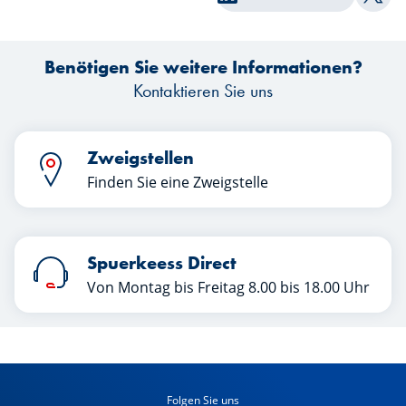
Auf T
Überraschungen bereit. Welche Lehren
Ba
können Anleger aus diesem ersten
d
Benötigen Sie weitere Informationen?
Halbjahr ziehen? Erfahren Sie mehr in
k
diesem Artikel.
Kontaktieren Sie uns
Zweigstellen
Finden Sie eine Zweigstelle
Spuerkeess Direct
Von Montag bis Freitag 8.00 bis 18.00 Uhr
Folgen Sie uns