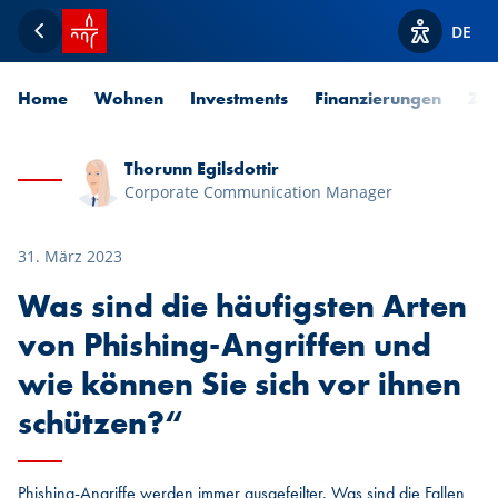
Startseite SPUERKEESS
DE
Zurück
Optionen z
Home
Wohnen
Investments
Finanzierungen
Zah
Thorunn Egilsdottir
Corporate Communication Manager
31. März 2023
Was sind die häufigsten Arten
von Phishing-Angriffen und
wie können Sie sich vor ihnen
schützen?“
Phishing-Angriffe werden immer ausgefeilter. Was sind die Fallen