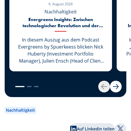
6. August 2026
Nachhaltigkeit
Evergreens Insights: Zwischen
technologischer Revolution und der
I
Rückkehr zur Realität der Märkte
In diesem Auszug aus dem Podcast
Evergreens by Spuerkeess blicken Nick
Huberty (Investment Portfolio
P
Manager), Julien Ensch (Head of Client
Relationship Management) und Julien
C
Kohn (Investment Portfolio Manager)
auf die ersten sechs Monate des Jahres
2026 zurück. Zwischen dem rasanten
Zurück
Weiter
Aufstieg der Kkünstlichen Intelligenz,
(
der Rückkehr großer Börsengänge,
veränderten geldpolitischen
Nachhaltigkeit
Rahmenbedingungen und neuen
lu
geopolitischen Spannungen hielten die
v
Auf Linkedin teilen
Finanzmärkte erneut zahlreiche
s