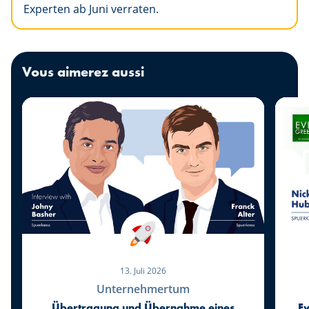
Experten ab Juni verraten.
Vous aimerez aussi
13. Juli 2026
Unternehmertum
Übertragung und Übernahme eines
Ev