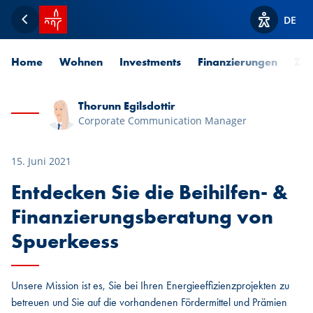
Startseite SPUERKEESS
DE
Zurück
Optionen z
Home
Wohnen
Investments
Finanzierungen
Zah
Thorunn Egilsdottir
Corporate Communication Manager
15. Juni 2021
Entdecken Sie die Beihilfen- &
Finanzierungsberatung von
Spuerkeess
Unsere Mission ist es, Sie bei Ihren Energieeffizienzprojekten zu
betreuen und Sie auf die vorhandenen Fördermittel und Prämien