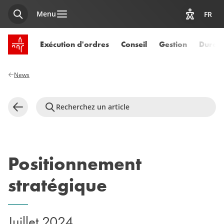
Menu
FR
Recherche
Afficher l
Accueil SPUERKEESS
Exécution d'ordres
Conseil
Gestion
Durabi
News
Recherchez un article
Retour
Positionnement
stratégique
Juillet 2024