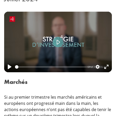
Play
Play
Settings
Ente
fulls
Marchés
Si au premier trimestre les marchés américains et
européens ont progressé main dans la main, les
actions européennes n’ont pas été capables de tenir le
rythme sur un deuxième trimestre lors duquel la