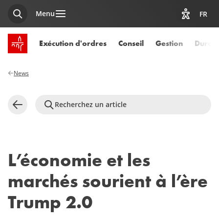
Menu
FR
Recherche
Afficher l
Accueil SPUERKEESS
Exécution d'ordres
Conseil
Gestion
Durabi
News
Recherchez un article
Retour
L’économie et les
marchés sourient à l’ère
Trump 2.0