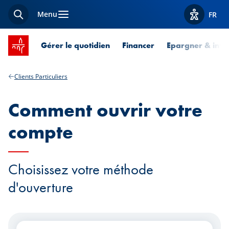
Menu
FR
Recherche
Afficher l
Accueil SPUERKEESS
Gérer le quotidien
Financer
Epargner & inves
Clients Particuliers
Comment ouvrir votre
compte
Choisissez votre méthode
d'ouverture