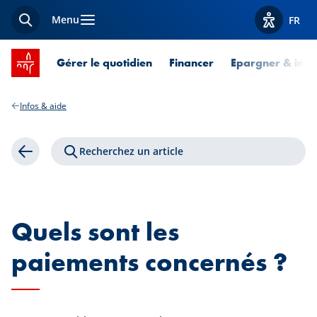
Menu
FR
Recherche
Afficher l
Accueil SPUERKEESS
Gérer le quotidien
Financer
Epargner & inves
Infos & aide
Recherchez un article
Retour
Quels sont les
paiements concernés ?