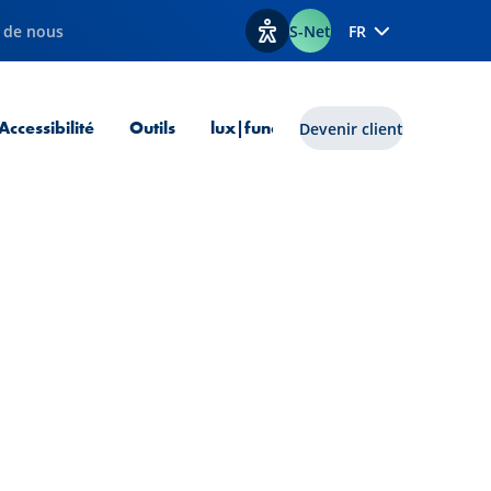
 de nous
S-Net
FR
Afficher les options d'accessib
 courante
Accessibilité
Outils
lux|funds
Devenir client