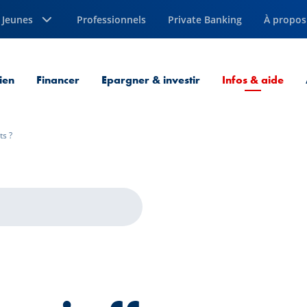
Jeunes
Professionnels
Private Banking
À propos
Page
ien
Financer
Epargner & investir
Infos & aide
ts ?