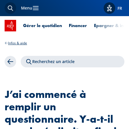
Menu
FR
Recherche
Afficher l
Accueil SPUERKEESS
Gérer le quotidien
Financer
Epargner & inves
Infos & aide
Recherchez un article
Retour
J’ai commencé à
remplir un
questionnaire. Y-a-t-il