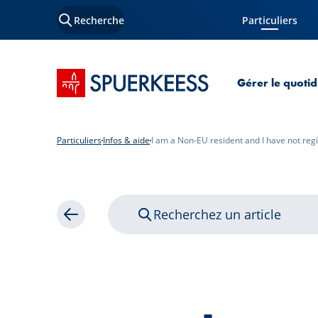
Recherche
Particuliers
Page courante
Accueil SPUERKEESS
Gérer le quotid
Particuliers
Infos & aide
I am a Non-EU resident and I have not regi
Recherchez un article
Retour