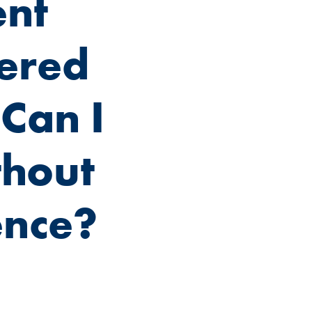
ent
tered
Can I
thout
dence?