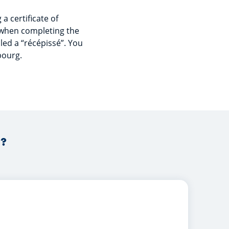
a certificate of
e when completing the
led a “récépissé”. You
bourg.
 ?