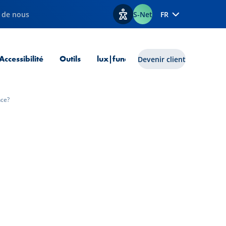
 de nous
S-Net
FR
Afficher les options d'accessib
 courante
Accessibilité
Outils
lux|funds
Devenir client
nce?