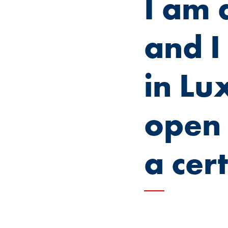
I am 
and I
in Lu
open 
a cer