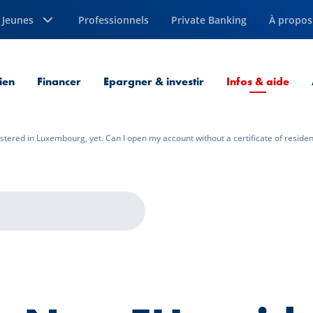
Jeunes
Professionnels
Private Banking
À propos
Page
ien
Financer
Epargner & investir
Infos & aide
stered in Luxembourg, yet. Can I open my account without a certificate of reside