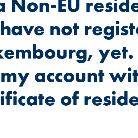
a Non-EU resid
 have not regis
xembourg, yet. 
my account wi
tificate of resi