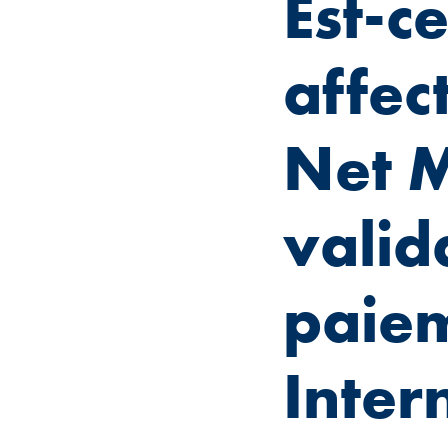
Est-c
affec
Net M
valid
paiem
Inter