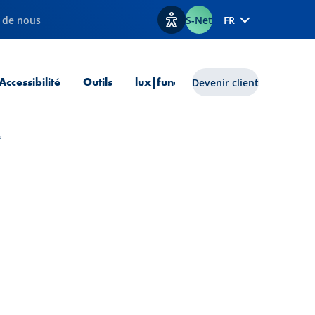
 de nous
S-Net
FR
Afficher les options d'accessib
 courante
Accessibilité
Outils
lux|funds
Devenir client
?