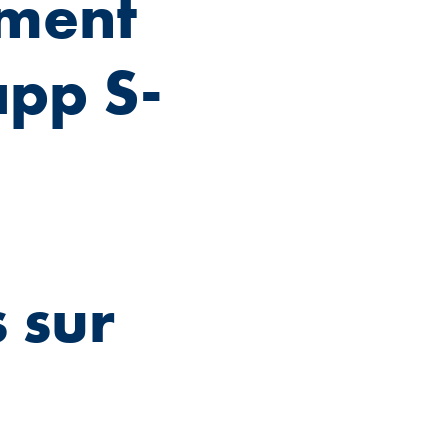
ement
app S-
 sur