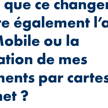
e que ce chang
te également l’
obile ou la
ation de mes
ents par cartes
net ?