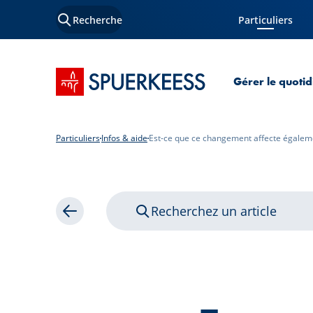
Recherche
Particuliers
Page courante
Accueil SPUERKEESS
Gérer le quotid
Particuliers
Infos & aide
Est-ce que ce changement affecte égalemen
Recherchez un article
Retour