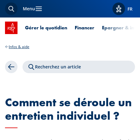
Menu
FR
Recherche
Afficher l
Accueil SPUERKEESS
Gérer le quotidien
Financer
Epargner & inves
Infos & aide
Recherchez un article
Retour
Comment se déroule un
entretien individuel ?