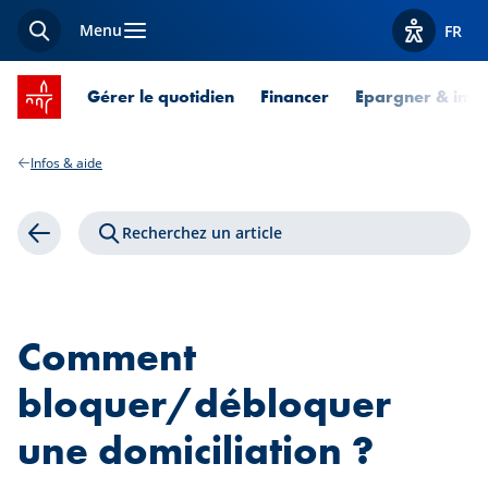
Menu
FR
Recherche
Afficher l
Accueil SPUERKEESS
Gérer le quotidien
Financer
Epargner & inves
Infos & aide
Recherchez un article
Retour
Comment
bloquer/débloquer
une domiciliation ?