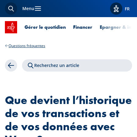
Menu
FR
Recherche
Afficher l
Accueil SPUERKEESS
Gérer le quotidien
Financer
Epargner & inves
Questions fréquentes
Recherchez un article
Retour
Que devient l’historique
de vos transactions et
de vos données avec