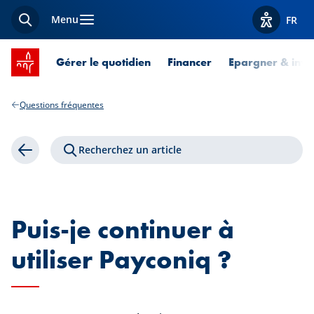
Menu
FR
Recherche
Afficher l
Accueil SPUERKEESS
Gérer le quotidien
Financer
Epargner & inves
Questions fréquentes
Recherchez un article
Retour
Puis-je continuer à
utiliser Payconiq ?