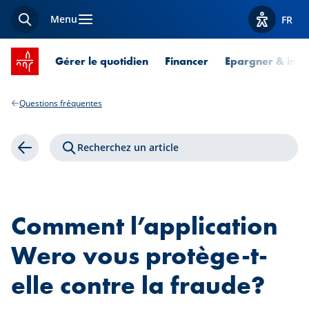
Menu
FR
Recherche
Afficher l
Accueil SPUERKEESS
Gérer le quotidien
Financer
Epargner & inves
Questions fréquentes
Recherchez un article
Retour
Comment l’application
Wero vous protège-t-
elle contre la fraude?