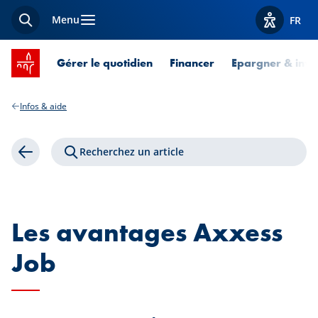
Menu
FR
Recherche
Afficher l
Accueil SPUERKEESS
Gérer le quotidien
Financer
Epargner & inves
Infos & aide
Recherchez un article
Retour
Les avantages Axxess
Job