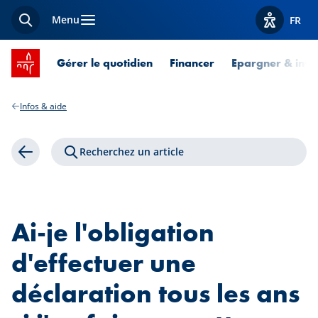
Menu
FR
Recherche
Afficher l
Accueil SPUERKEESS
Gérer le quotidien
Financer
Epargner & inves
Infos & aide
Recherchez un article
Retour
Ai-je l'obligation
d'effectuer une
déclaration tous les ans