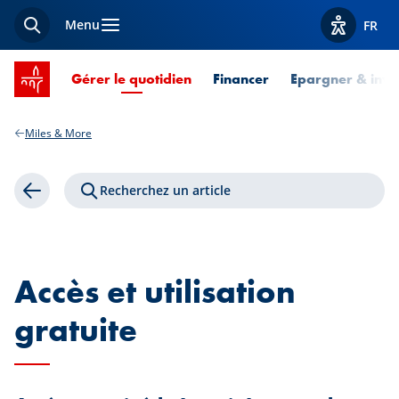
Menu
FR
Recherche
Afficher l
Accueil SPUERKEESS
Page courante
Gérer le quotidien
Financer
Epargner & inves
Miles & More
Recherchez un article
Retour
Accès et utilisation
gratuite