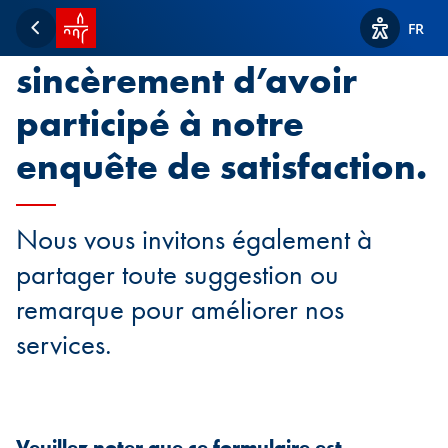
Accueil SPUERKEESS
Nous vous remercions
FR
Retour
Afficher l
sincèrement d’avoir
participé à notre
enquête de satisfaction.
Nous vous invitons également à
partager toute suggestion ou
remarque pour améliorer nos
services.
Veuillez noter que ce formulaire est