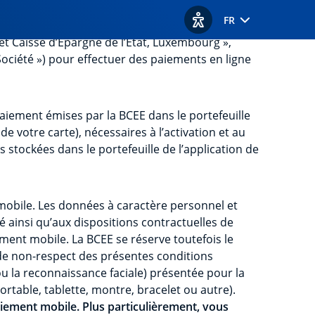
FR
Afficher les options d'acc
et Caisse d’Epargne de l’Etat, Luxembourg »,
Société ») pour effectuer des paiements en ligne
paiement émises par la BCEE dans le portefeuille
 votre carte), nécessaires à l’activation et au
stockées dans le portefeuille de l’application de
t mobile. Les données à caractère personnel et
é ainsi qu’aux dispositions contractuelles de
ement mobile. La BCEE se réserve toutefois le
 de non-respect des présentes conditions
 ou la reconnaissance faciale) présentée pour la
rtable, tablette, montre, bracelet ou autre).
aiement mobile. Plus particulièrement, vous