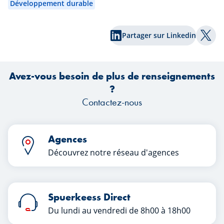
politiques monétaires et les nouvelles
Développement durable
tensions géopolitiques, les marchés ont
une nouvelle fois réservé leur lot de
ha
Partager sur Linkedin
surprises. Quels enseignements les
co
Part
investisseurs peuvent-ils tirer de ce
premier semestre ?
tr
Avez-vous besoin de plus de renseignements
?
Contactez-nous
Agences
Découvrez notre réseau d'agences
Spuerkeess Direct
Du lundi au vendredi de 8h00 à 18h00