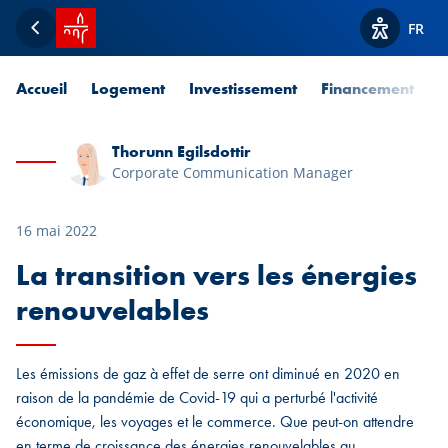
Accueil SPUERKEESS
FR
Retour
Afficher l
Accueil
Logement
Investissement
Financement
P
Thorunn Egilsdottir
Corporate Communication Manager
16 mai 2022
La transition vers les énergies
renouvelables
Les émissions de gaz à effet de serre ont diminué en 2020 en
raison de la pandémie de Covid-19 qui a perturbé l'activité
économique, les voyages et le commerce. Que peut-on attendre
en terme de croissance des énergies renouvelables au