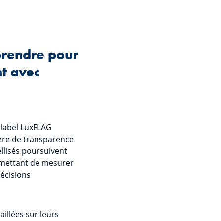
prendre pour
nt avec
 label LuxFLAG
ère de transparence
ellisés poursuivent
ermettant de mesurer
écisions
aillées sur leurs