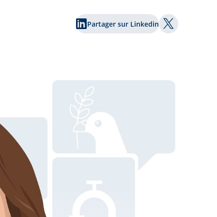
Partager sur Linkedin
Partager sur 