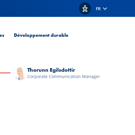
FR
Afficher les options d'acc
es
Développement durable
Thorunn Egilsdottir
Corporate Communication Manager