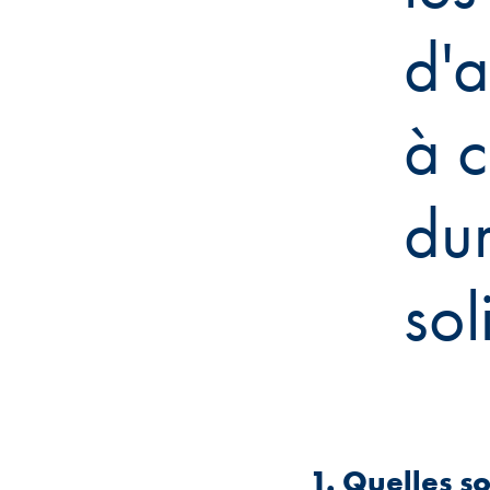
d'a
à c
dur
sol
1. Quelles s