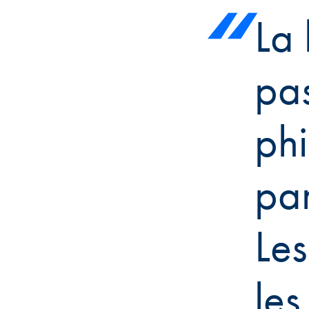
La 
pa
phi
par
Les
les