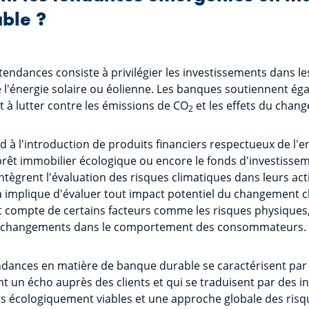
ble ?
tendances consiste à privilégier les investissements dans le
e l'énergie solaire ou éolienne. Les banques soutiennent ég
nt à lutter contre les émissions de CO
et les effets du chan
2
à l'introduction de produits financiers respectueux de l'
prêt immobilier écologique ou encore le fonds d'investisse
intègrent l'évaluation des risques climatiques dans leurs acti
a implique d'évaluer tout impact potentiel du changement cl
t compte de certains facteurs comme les risques physiques, 
es changements dans le comportement des consommateurs.
ndances en matière de banque durable se caractérisent pa
nt un écho auprès des clients et qui se traduisent par des i
rs écologiquement viables et une approche globale des risq