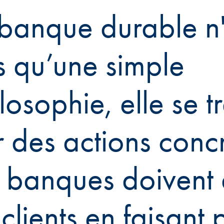
banque durable n'
s qu’une simple
losophie, elle se t
 des actions concr
 banques doivent a
 clients en faisant