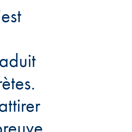
est
raduit
ètes.
ttirer
 preuve