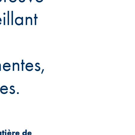
illant
nentes,
es.
tière de