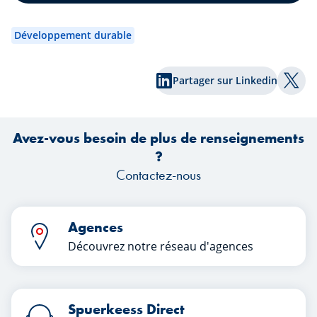
l’intelligence artificielle, le retour des
Pl
introductions en Bourse, l’évolution des
c
politiques monétaires et les nouvelles
Développement durable
tensions géopolitiques, les marchés ont
une nouvelle fois réservé leur lot de
ha
Partager sur Linkedin
surprises. Quels enseignements les
co
Part
investisseurs peuvent-ils tirer de ce
premier semestre ?
tr
Avez-vous besoin de plus de renseignements
?
Contactez-nous
Agences
Découvrez notre réseau d'agences
Spuerkeess Direct