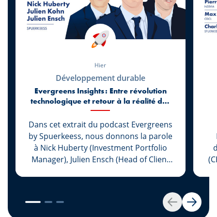
Hier
Développement durable
Evergreens Insights : Entre révolution
technologique et retour à la réalité des
marchés
Dans cet extrait du podcast Evergreens
by Spuerkeess, nous donnons la parole
à Nick Huberty (Investment Portfolio
d
Manager), Julien Ensch (Head of Client
(C
Relationship Management) et Julien
Kohn (Investment Portfolio Manager)
L
pour revenir sur les six premiers mois
de 2026. Entre l’essor spectaculaire de
im
Retour
Suivan