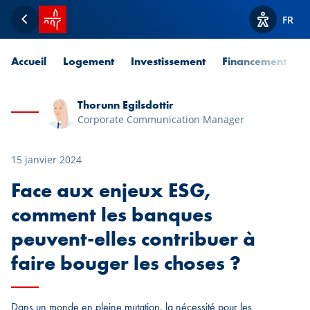
Accueil SPUERKEESS
FR
Retour
Afficher l
Accueil
Logement
Investissement
Financement
P
Thorunn Egilsdottir
Corporate Communication Manager
15 janvier 2024
Face aux enjeux ESG,
comment les banques
peuvent-elles contribuer à
faire bouger les choses ?
Dans un monde en pleine mutation, la nécessité pour les