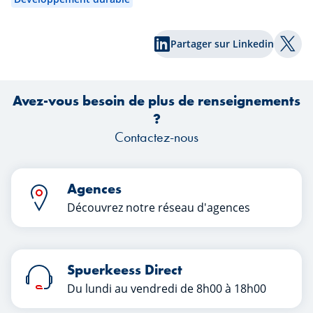
tensions géopolitiques, les marchés ont
une nouvelle fois réservé leur lot de
ha
Partager sur Linkedin
surprises. Quels enseignements les
co
Part
investisseurs peuvent-ils tirer de ce
premier semestre ?
tr
Avez-vous besoin de plus de renseignements
?
Contactez-nous
Agences
Découvrez notre réseau d'agences
Spuerkeess Direct
Du lundi au vendredi de 8h00 à 18h00