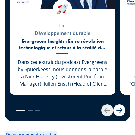
Hier
Développement durable
Evergreens Insights : Entre révolution
technologique et retour à la réalité des
marchés
Dans cet extrait du podcast Evergreens
by Spuerkeess, nous donnons la parole
à Nick Huberty (Investment Portfolio
d
Manager), Julien Ensch (Head of Client
(C
Relationship Management) et Julien
Kohn (Investment Portfolio Manager)
L
pour revenir sur les six premiers mois
de 2026. Entre l’essor spectaculaire de
im
Retour
Suivan
l’intelligence artificielle, le retour des
Pl
introductions en Bourse, l’évolution des
c
politiques monétaires et les nouvelles
Développement durable