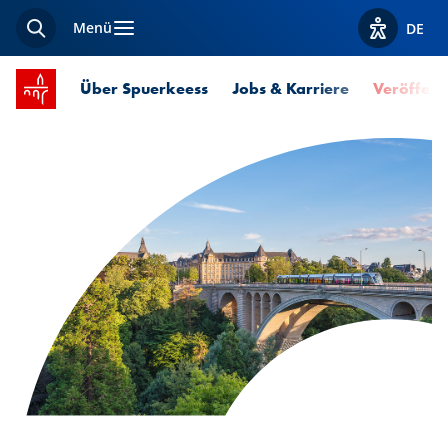
Menü
DE
Suche
Optionen z
Startseite SPUERKEESS
Über Spuerkeess
Jobs & Karriere
Veröffent