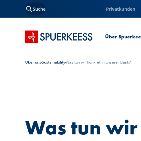
Suche
Privatkunden
Startseite SPUERKEESS
Über Spuerkee
Über uns
Sustainability
Was tun wir konkret in unserer Bank?
Was tun wir