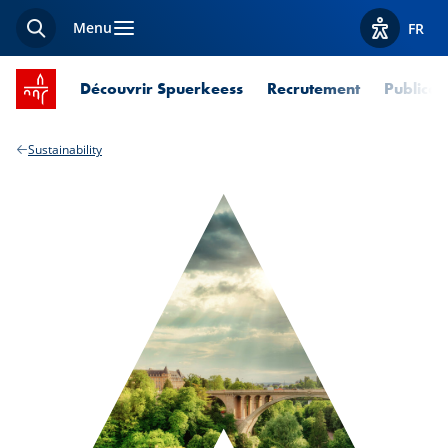
Menu
FR
Recherche
Afficher l
Accueil SPUERKEESS
Découvrir Spuerkeess
Recrutement
Publicat
Sustainability