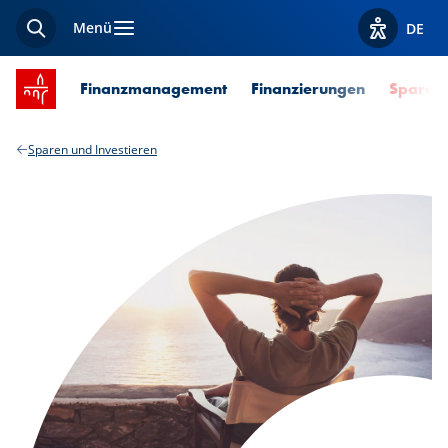
Menü
DE
Suche
Optionen z
Startseite SPUERKEESS
Finanzmanagement
Finanzierungen
Sparen 
Sparen und Investieren