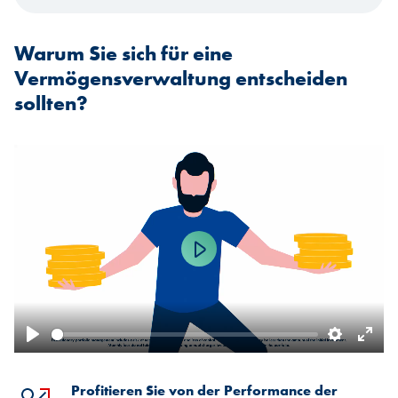
Warum Sie sich für eine
Vermögensverwaltung entscheiden
sollten?
Play
Play
Settings
Ente
fulls
Profitieren Sie von der Performance der