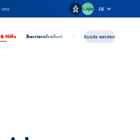
 uns
S-Net
DE
Optionen zur Barrierefreiheit
Aktuelle Seite
 & Hilfe
Barrierefreiheit
Tools
lux|funds
Kunde werden