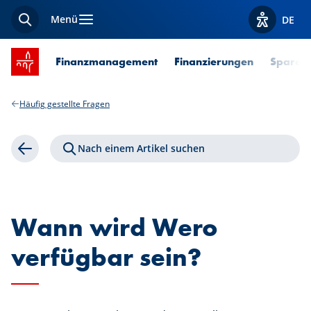
Menü
DE
Suche
Optionen z
Startseite SPUERKEESS
Finanzmanagement
Finanzierungen
Sparen 
Häufig gestellte Fragen
Nach einem Artikel suchen
Zurück
Wann wird Wero
verfügbar sein?