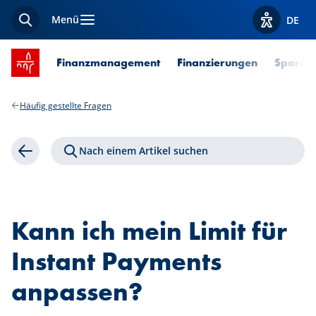
Menü
DE
Suche
Optionen z
Startseite SPUERKEESS
Finanzmanagement
Finanzierungen
Sparen 
Häufig gestellte Fragen
Nach einem Artikel suchen
Zurück
Kann ich mein Limit für
Instant Payments
anpassen?