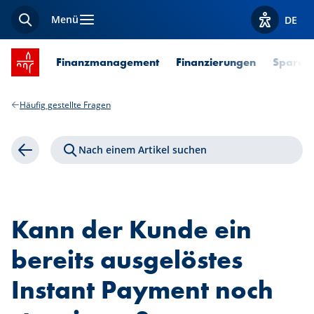
Menü
DE
Suche
Optionen z
Startseite SPUERKEESS
Finanzmanagement
Finanzierungen
Sparen 
Häufig gestellte Fragen
Nach einem Artikel suchen
Zurück
Kann der Kunde ein
bereits ausgelöstes
Instant Payment noch