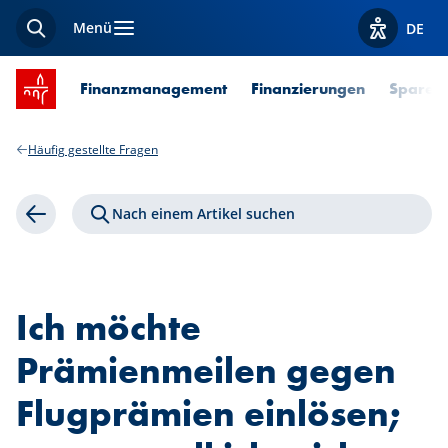
Menü
DE
Suche
Optionen z
Startseite SPUERKEESS
Finanzmanagement
Finanzierungen
Sparen 
Häufig gestellte Fragen
Nach einem Artikel suchen
Zurück
Ich möchte
Prämienmeilen gegen
Flugprämien einlösen;