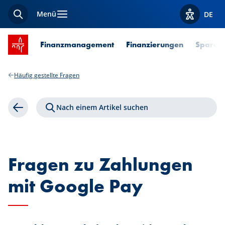
Menü
DE
Suche
Optionen z
Startseite SPUERKEESS
Finanzmanagement
Finanzierungen
Sparen 
Häufig gestellte Fragen
Nach einem Artikel suchen
Zurück
Fragen zu Zahlungen
mit Google Pay