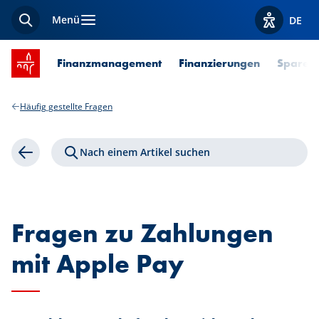
Menü
DE
Suche
Optionen z
Startseite SPUERKEESS
Finanzmanagement
Finanzierungen
Sparen 
Häufig gestellte Fragen
Nach einem Artikel suchen
Zurück
Fragen zu Zahlungen
mit Apple Pay