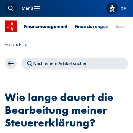
Menü
DE
Suche
Optionen z
Startseite SPUERKEESS
Finanzmanagement
Finanzierungen
Sparen 
Info & Hilfe
Nach einem Artikel suchen
Zurück
Wie lange dauert die
Bearbeitung meiner
Steuererklärung?