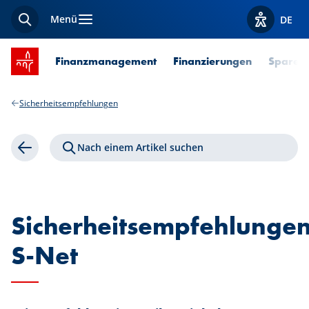
Menü
DE
Suche
Optionen z
Startseite SPUERKEESS
Finanzmanagement
Finanzierungen
Sparen 
Sicherheitsempfehlungen
Nach einem Artikel suchen
Zurück
Sicherheitsempfehlunge
S-Net