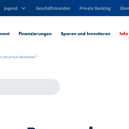
Jugend
Geschäftskunden
Private Banking
Über
ment
Finanzierungen
Sparen und Investieren
Info
t steuerlich absetzbar?