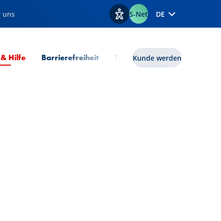
 uns
S-Net
DE
Optionen zur Barrierefreiheit
Aktuelle Seite
 & Hilfe
Barrierefreiheit
Tools
lux|funds
Kunde werden