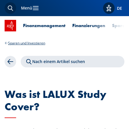
Menü
DE
Suche
Optionen z
Startseite SPUERKEESS
Finanzmanagement
Finanzierungen
Sparen 
Sparen und Investieren
Nach einem Artikel suchen
Zurück
Was ist LALUX Study
Cover?