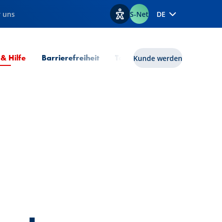
 uns
S-Net
DE
Optionen zur Barrierefreiheit
Aktuelle Seite
 & Hilfe
Barrierefreiheit
Tools
lux|funds
Kunde werden