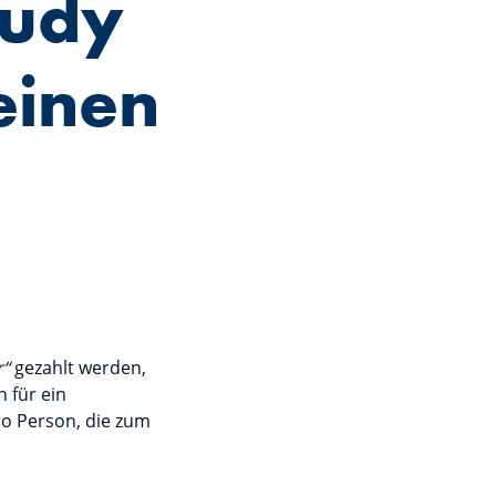
tudy
einen
r“
gezahlt werden,
 für ein
o Person, die zum